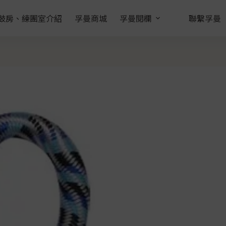
鼓房、練團室介紹
孚曼商城
孚曼閱欄
聯繫孚曼