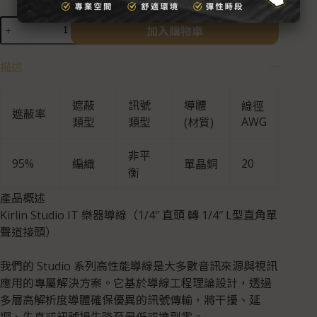
加入購物車
描述
遮蔽
訊號
導體
線徑
遮蔽率
AWG
類型
類型
(材質)
非平
95%
20
編織
單晶銅
衡
產品概述
Kirlin Studio IT 樂器導線（1/4″ 直頭 轉 1/4″ L型直角單
聲道接頭）
我們的 Studio 系列高性能導線是大多數音訊來源與視訊
應用的專屬解決方案。它基於導線工程理論設計，透過
多層高解析度導體確保優異的訊號傳輸，將干擾、延
遲、失真或訊號損失降至最低或達到零。