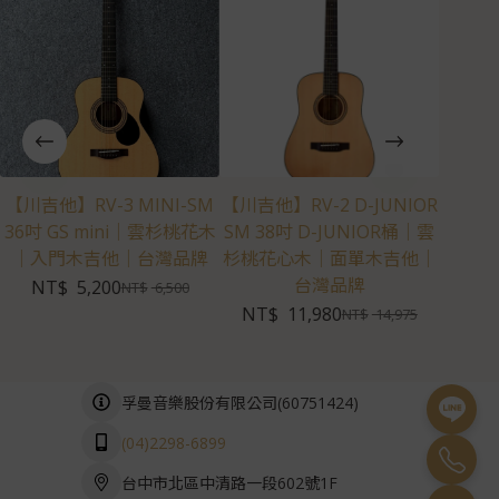
【川吉他】RV-3 MINI-SM
【川吉他】RV-2 D-JUNIOR
【Kir
36吋 GS mini｜雲杉桃花木
SM 38吋 D-JUNIOR桶｜雲
3M｜
｜入門木吉他｜台灣品牌
杉桃花心木｜面單木吉他｜
台灣品牌
NT$
5,200
N
NT$
6,500
NT$
11,980
NT$
14,975
(
60751424
)
孚曼音樂股份有限公司
(04)2298-6899
台中市北區中清路一段602號1F