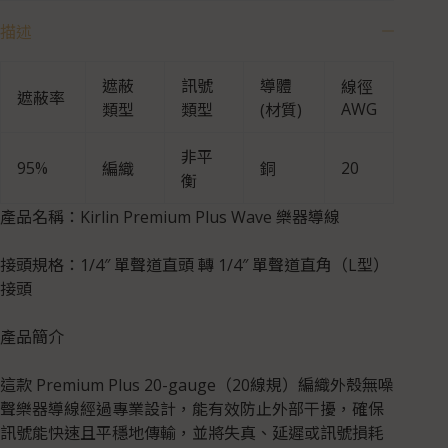
描述
遮蔽
訊號
導體
線徑
遮蔽率
AWG
類型
類型
(材質)
非平
95%
20
編織
銅
衡
產品名稱：Kirlin Premium Plus Wave 樂器導線
接頭規格：1/4″ 單聲道直頭 轉 1/4″ 單聲道直角（L型）
接頭
產品簡介
這款 Premium Plus 20-gauge（20線規）編織外殼無噪
聲樂器導線經過專業設計，能有效防止外部干擾，確保
訊號能快速且平穩地傳輸，並將失真、延遲或訊號損耗