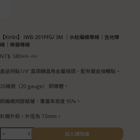
【Kirlin】 IWB-201PFG/ 3M ｜水紋編織導線｜吉他導
線｜樂器導線
NT$
580
NT$
725
產品特點1/4″ 直頭轉直角金屬接頭，配有鍍金接觸點。
20線規（20 gauge） 銅導體。
銅編織网屏蔽層，覆蓋率高達 95%。
針織外殼，外徑為 7.0mm。
加入購物車