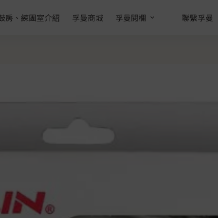
鼓房、練團室介紹
孚曼商城
孚曼閱欄
聯繫孚曼